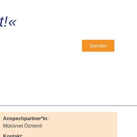
t!«
Spenden
Anspechpartner*in:
Mürüvvet Özmenli
Kontakt: