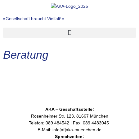
Zum
Inhalt
springen
»Gesellschaft braucht Vielfalt!«
Beratung
AKA – Geschäftsstelle:
Rosenheimer Str. 123, 81667 München
Telefon:
089 484542
| Fax: 089 4483045
E-Mail:
info[at]aka-muenchen.de
Sprechzeiten: