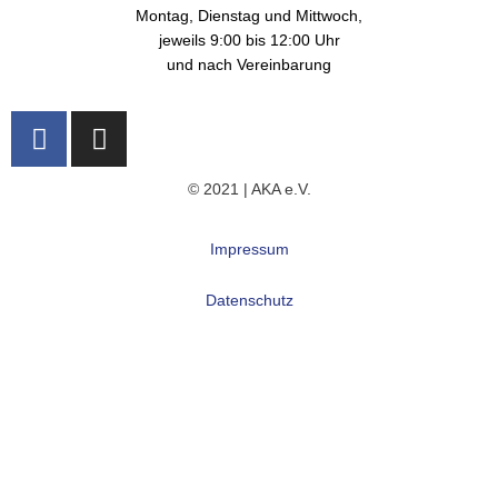
Montag, Dienstag und Mittwoch,
jeweils 9:00 bis 12:00 Uhr
und nach Vereinbarung
F
I
a
n
c
s
© 2021 | AKA e.V.
e
t
b
a
Impressum
o
g
o
r
Datenschutz
k
a
m