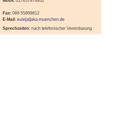
Mobil:
017657876932
Fax:
089 55899812
E-Mail:
eule[at]aka-muenchen.de
Sprechzeiten:
nach telefonischer Vereinbarung