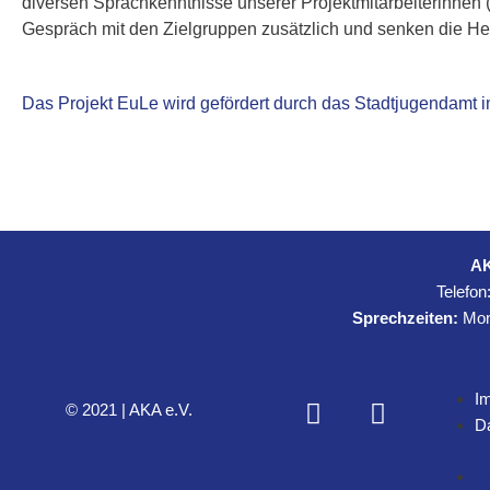
diversen Sprachkenntnisse unserer Projektmitarbeiterinnen (
Gespräch mit den Zielgruppen zusätzlich und senken die 
Das Projekt EuLe wird gefördert durch das Stadtjugendamt 
AK
Telefon
Sprechzeiten:
Mont
I
F
I
© 2021 | AKA e.V.
D
a
n
c
s
I