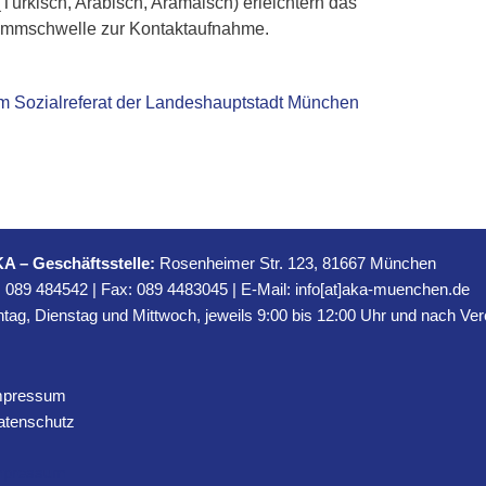
Türkisch, Arabisch, Aramäisch) erleichtern das
Hemmschwelle zur Kontaktaufnahme.
im Sozialreferat der Landeshauptstadt München
A – Geschäftsstelle:
Rosenheimer Str. 123, 81667 München
:
089 484542
| Fax: 089 4483045 | E-Mail:
info[at]aka-muenchen.de
ag, Dienstag und Mittwoch, jeweils 9:00 bis 12:00 Uhr und nach Ve
mpressum
atenschutz
mpressum