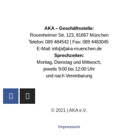
AKA – Geschäftsstelle:
Rosenheimer Str. 123, 81667 München
Telefon:
089 484542
| Fax: 089 4483045
E-Mail:
info[at]aka-muenchen.de
Sprechzeiten:
Montag, Dienstag und Mittwoch,
jeweils 9:00 bis 12:00 Uhr
und nach Vereinbarung
F
I
a
n
c
s
© 2021 | AKA e.V.
e
t
b
a
Impressum
o
g